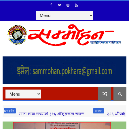
समाचार
समता काव्य सन्ध्याको ३९६ औँ शृङ्खला सम्पन्न
२८६ औँ साहित्य शृङ्खला स