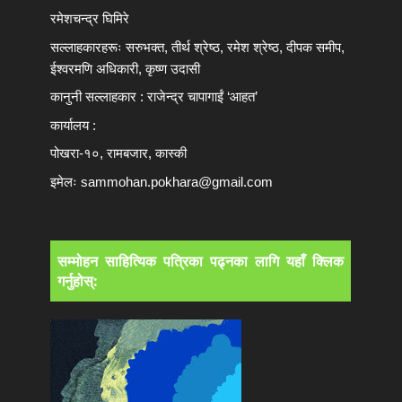
रमेशचन्द्र घिमिरे
सल्लाहकारहरूः सरुभक्त, तीर्थ श्रेष्ठ, रमेश श्रेष्ठ, दीपक समीप,
ईश्वरमणि अधिकारी, कृष्ण उदासी
कानुनी सल्लाहकार : राजेन्द्र चापागाईं ‘आहत’
कार्यालय :
पोखरा-१०, रामबजार, कास्की
इमेलः
sammohan.pokhara@gmail.com
सम्मोहन साहित्यिक पत्रिका पढ्नका लागि यहाँ क्लिक
गर्नुहोस्: