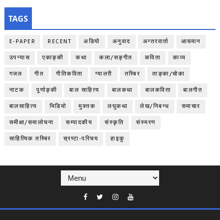
TAGS
E-PAPER
RECENT
अडियो
अनुवाद
अन्तरवार्ता
आख्यान
उपन्यास
एकाङ्‍की
कथा
कला/सङ्गीत
कविता
काव्य
गजल
गीत
गीतिकविता
ग्यालरी
तस्बिर
ताङ्‍का/चोका
नाटक
पूर्णाङ्‍की
बाल साहित्य
बालकथा
बालकविता
बालगीत
बालसाहित्य
भिडियो
मुक्तक
लघुकथा
लेख/निबन्ध
समाचार
समीक्षा/समालोचना
सम्पादकीय
संस्कृति
संस्मरण
साहित्यिक तस्बिर
स्रष्टा-परिचय
हाइकु