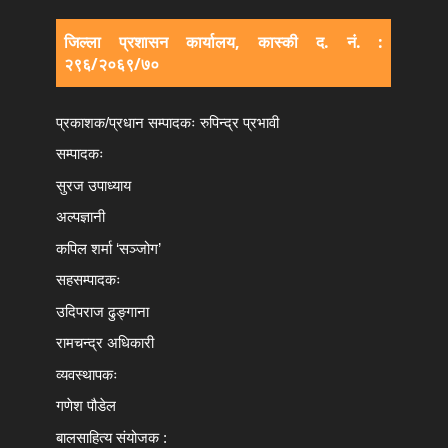
जिल्ला प्रशासन कार्यालय, कास्की द. नं. :
२९६/२०६९/७०
प्रकाशक/प्रधान सम्पादकः रुपिन्द्र प्रभावी
सम्पादकः
सुरज उपाध्याय
अल्पज्ञानी
कपिल शर्मा ‘सञ्जोग’
सहसम्पादकः
उदिपराज ढुङ्‍गाना
रामचन्द्र अधिकारी
व्यवस्थापकः
गणेश पौडेल
बालसाहित्य संयोजक :