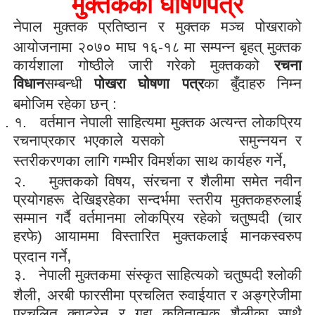
मुक्तकको घोषणपत्र
नेपाल मुक्तक प्रतिष्ठान र मुक्तक मञ्च पोखराको
आयोजनामा २०७० माघ
१६-१८ मा सम्पन्न बृहत् मुक्तक
कार्यशाला गोष्ठीले जारी गरेको मुक्तकको
रचना
विधान
सम्बन्धी
पोखरा घोषणा पत्र
का बुँदाहरु निम्न
बमोजिम रहेका छन् :
१.
१.
वर्तमान नेपाली साहित्यमा मुक्तक अत्यन्त लोकप्रिय
रचनाप्रकार भएकाले यसको समुन्नयन र
,
स्तरीकरणका लागि गम्भीर विमर्शका साथ कार्यहरु गर्ने
,
२.
मुक्तकको विषय
संरचना र शैलीमा समेत नवीन
प्रयोगहरू देखिइरहेका सन्दर्भमा स्तरीय मुक्तकहरुलाई
सम्मान गर्दै वर्तमानमा लोकप्रिय रहेको चतुष्पदी (चार
हरफे) आयाममा विस्तारित मुक्तकलाई मानकस्वरुप
,
प्रदान गर्ने
३.
नेपाली मुक्तकमा संस्कृत साहित्यको चतुष्पदी श्लोकी
,
शैली
अरबी फारसीमा प्रचलित रुवाईयात र अङ्ग्रेजीमा
प्रचलित क्वाट्रेन र गद्य कवितात्मक शैलीका साथै