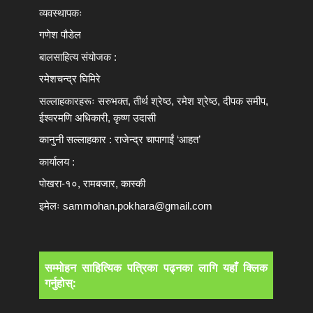
व्यवस्थापकः
गणेश पौडेल
बालसाहित्य संयोजक :
रमेशचन्द्र घिमिरे
सल्लाहकारहरूः सरुभक्त, तीर्थ श्रेष्ठ, रमेश श्रेष्ठ, दीपक समीप,
ईश्वरमणि अधिकारी, कृष्ण उदासी
कानुनी सल्लाहकार : राजेन्द्र चापागाईं ‘आहत’
कार्यालय :
पोखरा-१०, रामबजार, कास्की
इमेलः
sammohan.pokhara@gmail.com
सम्मोहन साहित्यिक पत्रिका पढ्नका लागि यहाँ क्लिक
गर्नुहोस्: