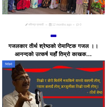
रुपिन्द्र प्रभावी
12 months ago
0
गजलकार तीर्थ श्रेष्ठको रोमान्टिक गजल ।।
आनन्दको उत्कर्ष यहाँ तिम्रो काखक...
भिडियो