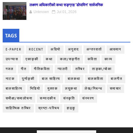
लक्ष्मण अधिकारीको कथा सङ्ग्रह ‘डोपामिन’ सार्वजनिक
Unknown
Jul 01, 2026
TAGS
E-PAPER
RECENT
अडियो
अनुवाद
अन्तरवार्ता
आख्यान
उपन्यास
एकाङ्‍की
कथा
कला/सङ्गीत
कविता
काव्य
गजल
गीत
गीतिकविता
ग्यालरी
तस्बिर
ताङ्‍का/चोका
नाटक
पूर्णाङ्‍की
बाल साहित्य
बालकथा
बालकविता
बालगीत
बालसाहित्य
भिडियो
मुक्तक
लघुकथा
लेख/निबन्ध
समाचार
समीक्षा/समालोचना
सम्पादकीय
संस्कृति
संस्मरण
साहित्यिक तस्बिर
स्रष्टा-परिचय
हाइकु