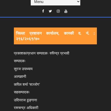
जिल्ला प्रशासन कार्यालय, कास्की द. नं. :
२९६/२०६९/७०
प्रकाशक/प्रधान सम्पादकः रुपिन्द्र प्रभावी
सम्पादकः
सुरज उपाध्याय
अल्पज्ञानी
कपिल शर्मा ‘सञ्जोग’
सहसम्पादकः
उदिपराज ढुङ्‍गाना
रामचन्द्र अधिकारी