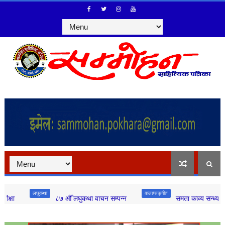
लघुकथा
कला/सङ्गीत
८७ औँ लघुकथा वाचन सम्पन्न
समता काव्य सन्ध्याको ३९६ औ