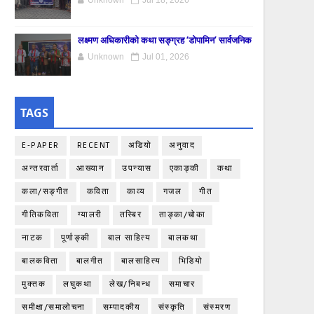
Unknown
Jul 18, 2026
लक्ष्मण अधिकारीको कथा सङ्ग्रह ‘डोपामिन’ सार्वजनिक
Unknown
Jul 01, 2026
TAGS
E-PAPER
RECENT
अडियो
अनुवाद
अन्तरवार्ता
आख्यान
उपन्यास
एकाङ्‍की
कथा
कला/सङ्गीत
कविता
काव्य
गजल
गीत
गीतिकविता
ग्यालरी
तस्बिर
ताङ्‍का/चोका
नाटक
पूर्णाङ्‍की
बाल साहित्य
बालकथा
बालकविता
बालगीत
बालसाहित्य
भिडियो
मुक्तक
लघुकथा
लेख/निबन्ध
समाचार
समीक्षा/समालोचना
सम्पादकीय
संस्कृति
संस्मरण