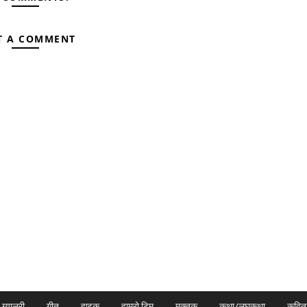
T A COMMENT
ग्यालरी
गीत
हाइकु
हाम्रो टिम
मुक्तक
कथा/लघुकथा
कवित