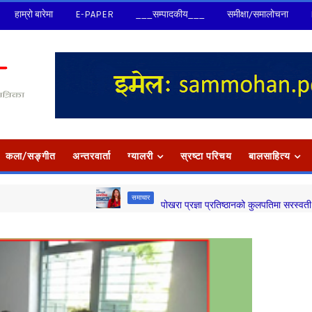
हाम्रो बारेमा
E-PAPER
___सम्पादकीय___
समीक्षा/समालोचना
कला/सङ्‍गीत
अन्तरवार्ता
ग्यालरी
स्रष्टा परिचय
बालसाहित्य
समाचार
पोखरा प्रज्ञा प्रतिष्ठानको कुलपतिमा सरस्वती प्रतीक्षा