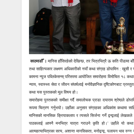
काठमाडौँ ।
मानिस हाँसिरहेको देखिन्छ, तर भित्रभित्रै ऊ कति पीडामा बा
तथा साहित्यकार लक्ष्मण अधिकारीको नयाँ कथा संग्रह डोपामिन : खुसी र 
कामना न्यूज पब्लिकेसन्स् परिसरमा आयोजित समारोहमा विमोचित १८ कथाको
न्याय, स्वास्थ्य सेवा र जीवन संघर्षलाई मनोवैज्ञानिक दृष्टिकोणबाट प्रस्
कथा यस पुस्तकको मूल विषय हो।
समारोहमा पुस्तकको समीक्षा गर्दै समालोचक प्राडा दयाराम श्रेष्ठले 
रूपमा चित्रण गर्नुभयो। उहाँका अनुसार संग्रहका अधिकांश कथामा साहित
मानिसको मानसिक क्रियाकलाप र त्यसले सिर्जना गर्ने द्वन्द्वलाई लेख
पाठकलाई आफ्नै मनभित्र यात्रा गराउने कृति हो।’ उहाँले यो कथा सं
आत्महत्याभित्रका सत्य, अशान्त मानसिकता, मनोद्वन्द्व, पलायन भाव रु