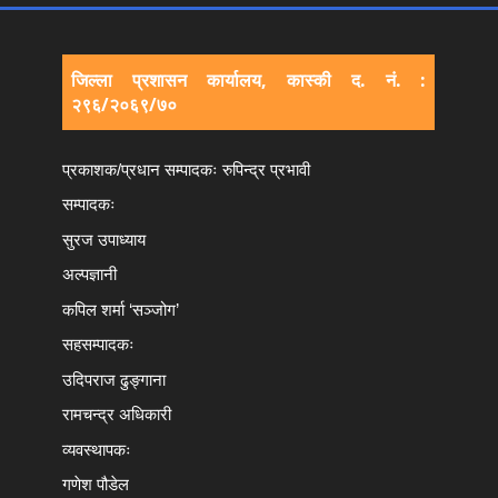
जिल्ला प्रशासन कार्यालय, कास्की द. नं. :
२९६/२०६९/७०
प्रकाशक/प्रधान सम्पादकः रुपिन्द्र प्रभावी
सम्पादकः
सुरज उपाध्याय
अल्पज्ञानी
कपिल शर्मा ‘सञ्जोग’
सहसम्पादकः
उदिपराज ढुङ्‍गाना
रामचन्द्र अधिकारी
व्यवस्थापकः
गणेश पौडेल