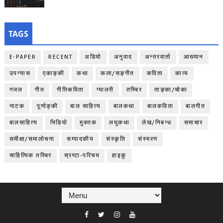
TAGS
E-PAPER
RECENT
अडियो
अनुवाद
अन्तरवार्ता
आख्यान
उपन्यास
एकाङ्‍की
कथा
कला/सङ्गीत
कविता
काव्य
गजल
गीत
गीतिकविता
ग्यालरी
तस्बिर
ताङ्‍का/चोका
नाटक
पूर्णाङ्‍की
बाल साहित्य
बालकथा
बालकविता
बालगीत
बालसाहित्य
भिडियो
मुक्तक
लघुकथा
लेख/निबन्ध
समाचार
समीक्षा/समालोचना
सम्पादकीय
संस्कृति
संस्मरण
साहित्यिक तस्बिर
स्रष्टा-परिचय
हाइकु