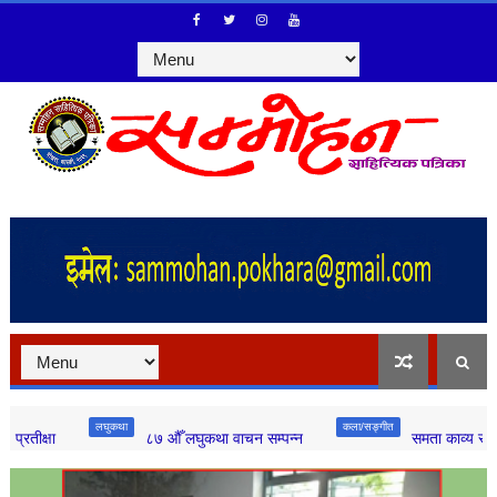
लघुकथा
कला/सङ्गीत
८७ औँ लघुकथा वाचन सम्पन्न
समता काव्य सन्ध्याको ३९