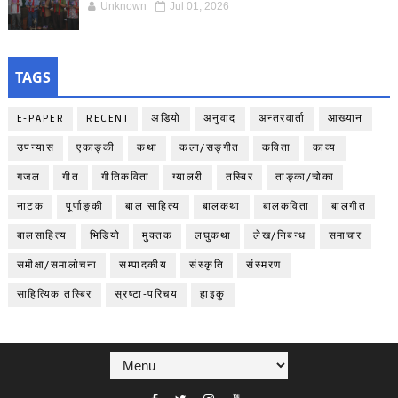
Unknown
Jul 01, 2026
TAGS
E-PAPER
RECENT
अडियो
अनुवाद
अन्तरवार्ता
आख्यान
उपन्यास
एकाङ्‍की
कथा
कला/सङ्गीत
कविता
काव्य
गजल
गीत
गीतिकविता
ग्यालरी
तस्बिर
ताङ्‍का/चोका
नाटक
पूर्णाङ्‍की
बाल साहित्य
बालकथा
बालकविता
बालगीत
बालसाहित्य
भिडियो
मुक्तक
लघुकथा
लेख/निबन्ध
समाचार
समीक्षा/समालोचना
सम्पादकीय
संस्कृति
संस्मरण
साहित्यिक तस्बिर
स्रष्टा-परिचय
हाइकु