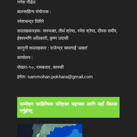
गणेश पौडेल
बालसाहित्य संयोजक :
रमेशचन्द्र घिमिरे
सल्लाहकारहरूः सरुभक्त, तीर्थ श्रेष्ठ, रमेश श्रेष्ठ, दीपक समीप,
ईश्वरमणि अधिकारी, कृष्ण उदासी
कानुनी सल्लाहकार : राजेन्द्र चापागाईं ‘आहत’
कार्यालय :
पोखरा-१०, रामबजार, कास्की
इमेलः
sammohan.pokhara@gmail.com
सम्मोहन साहित्यिक पत्रिका पढ्नका लागि यहाँ क्लिक
गर्नुहोस्: