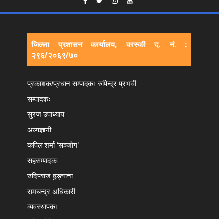
जिल्ला प्रशासन कार्यालय, कास्की द. नं. :
२९६/२०६९/७०
प्रकाशक/प्रधान सम्पादकः रुपिन्द्र प्रभावी
सम्पादकः
सुरज उपाध्याय
अल्पज्ञानी
कपिल शर्मा ‘सञ्जोग’
सहसम्पादकः
उदिपराज ढुङ्‍गाना
रामचन्द्र अधिकारी
व्यवस्थापकः