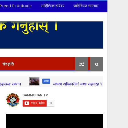
Preeti To Unicode
साहित्यिक तस्बिर
साहित्यिक समाचार
संस्कृति
कथा
न
लक्ष्मण अधिकारीको कथा सङ्ग्रह ‘डोपामिन’ सार्वजनिक