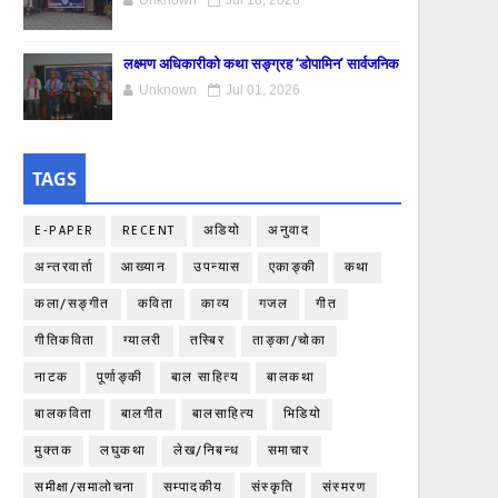
Unknown
Jul 18, 2026
लक्ष्मण अधिकारीको कथा सङ्ग्रह ‘डोपामिन’ सार्वजनिक
Unknown
Jul 01, 2026
TAGS
E-PAPER
RECENT
अडियो
अनुवाद
अन्तरवार्ता
आख्यान
उपन्यास
एकाङ्‍की
कथा
कला/सङ्गीत
कविता
काव्य
गजल
गीत
गीतिकविता
ग्यालरी
तस्बिर
ताङ्‍का/चोका
नाटक
पूर्णाङ्‍की
बाल साहित्य
बालकथा
बालकविता
बालगीत
बालसाहित्य
भिडियो
मुक्तक
लघुकथा
लेख/निबन्ध
समाचार
समीक्षा/समालोचना
सम्पादकीय
संस्कृति
संस्मरण