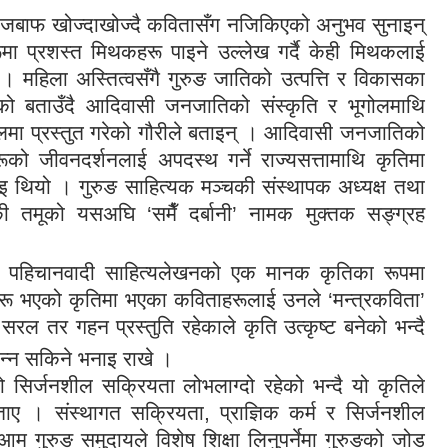
नको जबाफ खोज्दाखोज्दै कवितासँग नजिकिएको अनुभव सुनाइन्
ूमा प्रशस्त मिथकहरू पाइने उल्लेख गर्दै केही मिथकलाई
् । महिला अस्तित्वसँगै गुरुङ जातिको उत्पत्ति र विकासका
रेको बताउँदै आदिवासी जनजातिको संस्कृति र भूगोलमाथि
रोलमा प्रस्तुत गरेको गौरीले बताइन् । आदिवासी जनजातिको
हरूको जीवनदर्शनलाई अपदस्थ गर्ने राज्यसत्तामाथि कृतिमा
इ थियो । गुरुङ साहित्यक मञ्चकी संस्थापक अध्यक्ष तथा
हेकी तमूको यसअघि ‘समैँ दर्बानी’ नामक मुक्तक सङ्ग्रह
ेलले पहिचानवादी साहित्यलेखनको एक मानक कृतिका रूपमा
 हरू भएको कृतिमा भएका कविताहरूलाई उनले ‘मन्त्रकविता’
 सरल तर गहन प्रस्तुति रहेकाले कृति उत्कृष्ट बनेको भन्दै
मान्न सकिने भनाइ राखे ।
को सिर्जनशील सक्रियता लोभलाग्दो रहेको भन्दै यो कृतिले
े बताए । संस्थागत सक्रियता, प्राज्ञिक कर्म र सिर्जनशील
ुरुङ समुदायले विशेष शिक्षा लिनुपर्नेमा गुरुङको जोड