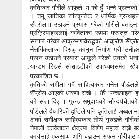
कृतिकार गौरीले आफूले ‘म को हुँ’ भन्ने प्रश्
। तमू जातिका सांस्कृतिक र धार्मिक ग्रन्थहर
सैँप्रोलमा उठाउने प्रयास गरेको गौरीले बताइन
प्रक्रियाहरूलाई कविताका रूपमा प्रस्तुत ग
सत्ताले गरेको आक्रमणविरुद्धको आक्रोश सैँप्
नैसर्गिकताका विरुद्ध कानुन निर्माण गरी उनी
प्रश्न उठाउने प्रयास आफूले गरेको उनको भना
र्‍यान्डम रिडर्स सोसाइटीकी उपाध्यक्षसमेत र
प्रकाशित छ ।
कृतिको समीक्षा गर्दै साहित्यकार गनेस पौड
सैँप्रोल आएको धारणा राखे । धेरै ‘पन्चलाइन’
को संज्ञा दिए । गुरुङ समुदायको सौन्दर्यचेतको
पौडेलले वैचारिकी दृष्टिले पनि कृतिलाई अब्बल 
अर्का समीक्षक साहित्यकार तीर्थ गुरुङले गौरी
नेपाली कविताका क्षेत्रमा विशेष महत्त्व राख्न
कार्यलाई एकसाथ अगि बढाउन सफल गौरीबाट आम ग