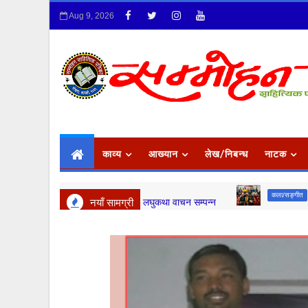
Aug 9, 2026
काव्य
आख्यान
लेख/निबन्ध
नाटक
लघुकथा
कला/सङ्गीत
८७ औँ लघुकथा वाचन सम्पन्न
समता काव्य 
नयाँ सामग्री