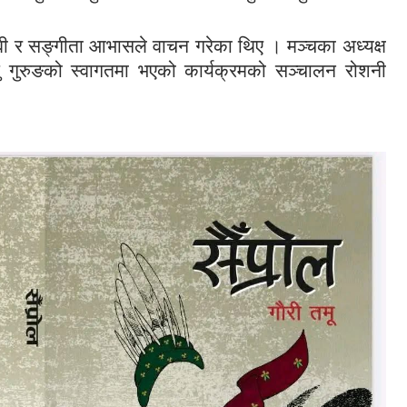
ावी र सङ्गीता आभासले वाचन गरेका थिए । मञ्चका अध्यक्ष
जसु गुरुङको स्वागतमा भएको कार्यक्रमको सञ्चालन रोशनी