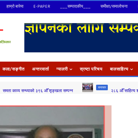
हाम्रो बारेमा
E-PAPER
___सम्पादकीय___
समीक्षा/समालोचना
कला/सङ्‍गीत
अन्तरवार्ता
ग्यालरी
स्रष्टा परिचय
बालसाहित्य
समाचार
सन्ध्याको ३९६ औँ शृङ्खला सम्पन्न
२८६ औँ साहित्य शृङ्खला सम्पन्