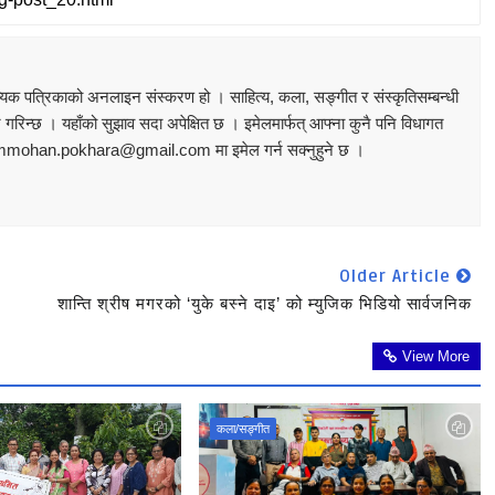
यिक पत्रिकाको अनलाइन संस्करण हो । साहित्य, कला, सङ्‍गीत र संस्कृतिसम्बन्धी
 गरिन्छ । यहाँको सुझाव सदा अपेक्षित छ । इमेलमार्फत् आफ्ना कुनै पनि विधागत
ammohan.pokhara@gmail.com मा इमेल गर्न सक्नुहुने छ ।
Older Article
शान्ति श्रीष मगरको ‘युके बस्ने दाइ’ को म्युजिक भिडियो सार्वजनिक
View More
कला/सङ्गीत