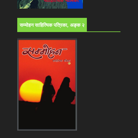
सम्मोहन साहित्यिक पत्रिका, अङ्क २