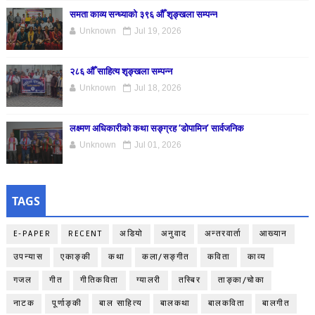
समता काव्य सन्ध्याको ३९६ औँ शृङ्खला सम्पन्न
Unknown
Jul 19, 2026
२८६ औँ साहित्य शृङ्खला सम्पन्न
Unknown
Jul 18, 2026
लक्ष्मण अधिकारीको कथा सङ्ग्रह ‘डोपामिन’ सार्वजनिक
Unknown
Jul 01, 2026
TAGS
E-PAPER
RECENT
अडियो
अनुवाद
अन्तरवार्ता
आख्यान
उपन्यास
एकाङ्‍की
कथा
कला/सङ्गीत
कविता
काव्य
गजल
गीत
गीतिकविता
ग्यालरी
तस्बिर
ताङ्‍का/चोका
नाटक
पूर्णाङ्‍की
बाल साहित्य
बालकथा
बालकविता
बालगीत