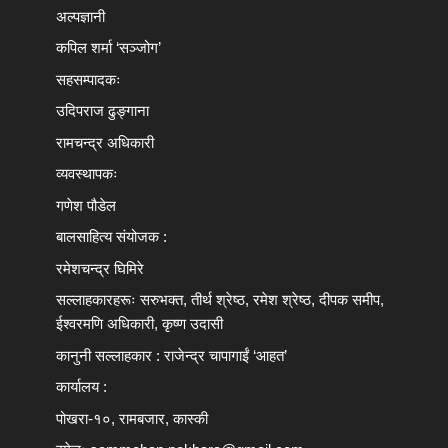
अल्पज्ञानी
कपिल शर्मा ‘सञ्जोग’
सहसम्पादकः
उदिपराज ढुङ्‍गाना
रामचन्द्र अधिकारी
व्यवस्थापकः
गणेश पौडेल
बालसाहित्य संयोजक :
रमेशचन्द्र घिमिरे
सल्लाहकारहरूः सरुभक्त, तीर्थ श्रेष्ठ, रमेश श्रेष्ठ, दीपक समीप,
ईश्वरमणि अधिकारी, कृष्ण उदासी
कानुनी सल्लाहकार : राजेन्द्र चापागाईं ‘आहत’
कार्यालय :
पोखरा-१०, रामबजार, कास्की