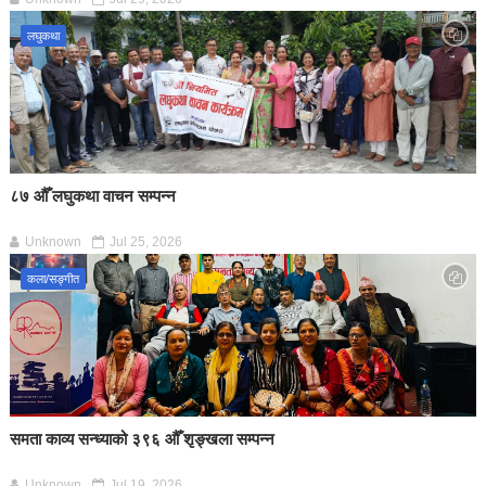
लघुकथा
८७ औँ लघुकथा वाचन सम्पन्न
Unknown
Jul 25, 2026
कला/सङ्गीत
समता काव्य सन्ध्याको ३९६ औँ शृङ्खला सम्पन्न
Unknown
Jul 19, 2026