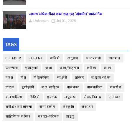
लक्ष्मण अधिकारीको कथा सङ्ग्रह ‘डोपामिन’ सार्वजनिक
Unknown
Jul 01, 2026
TAGS
E-PAPER
RECENT
अडियो
अनुवाद
अन्तरवार्ता
आख्यान
उपन्यास
एकाङ्‍की
कथा
कला/सङ्गीत
कविता
काव्य
गजल
गीत
गीतिकविता
ग्यालरी
तस्बिर
ताङ्‍का/चोका
नाटक
पूर्णाङ्‍की
बाल साहित्य
बालकथा
बालकविता
बालगीत
बालसाहित्य
भिडियो
मुक्तक
लघुकथा
लेख/निबन्ध
समाचार
समीक्षा/समालोचना
सम्पादकीय
संस्कृति
संस्मरण
साहित्यिक तस्बिर
स्रष्टा-परिचय
हाइकु