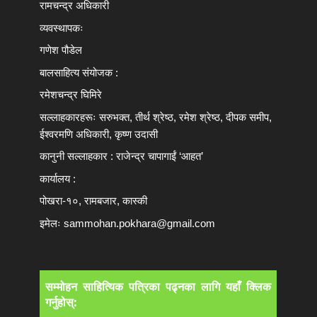
रामचन्द्र अधिकारी
व्यवस्थापकः
गणेश पौडेल
बालसाहित्य संयोजक :
रमेशचन्द्र घिमिरे
सल्लाहकारहरूः सरुभक्त, तीर्थ श्रेष्ठ, रमेश श्रेष्ठ, दीपक समीप,
ईश्वरमणि अधिकारी, कृष्ण उदासी
कानुनी सल्लाहकार : राजेन्द्र चापागाईं ‘आहत’
कार्यालय :
पोखरा-१०, रामबजार, कास्की
इमेलः
sammohan.pokhara@gmail.com
सम्मोहन साहित्यिक पत्रिका पढ्नका लागि यहाँ क्लिक
गर्नुहोस्: