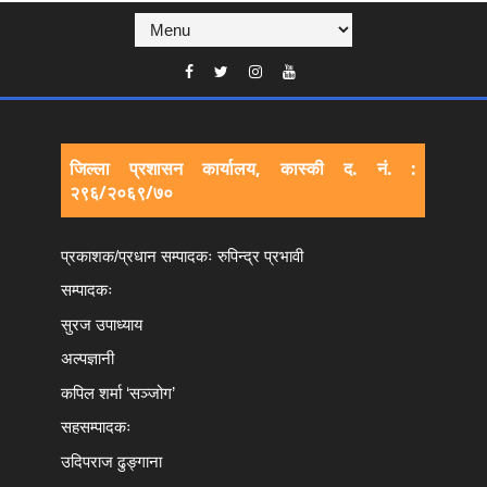
जिल्ला प्रशासन कार्यालय, कास्की द. नं. :
२९६/२०६९/७०
प्रकाशक/प्रधान सम्पादकः रुपिन्द्र प्रभावी
सम्पादकः
सुरज उपाध्याय
अल्पज्ञानी
कपिल शर्मा ‘सञ्जोग’
सहसम्पादकः
उदिपराज ढुङ्‍गाना