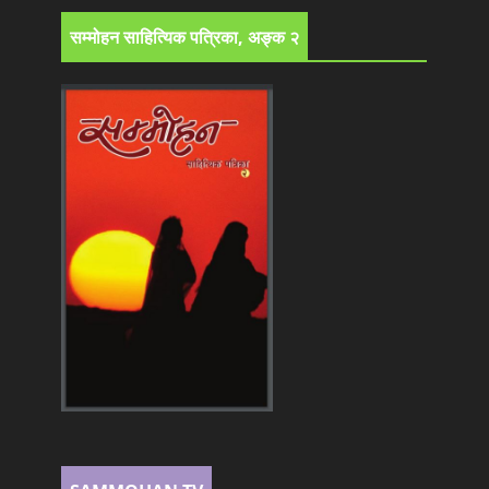
सम्मोहन साहित्यिक पत्रिका, अङ्क २