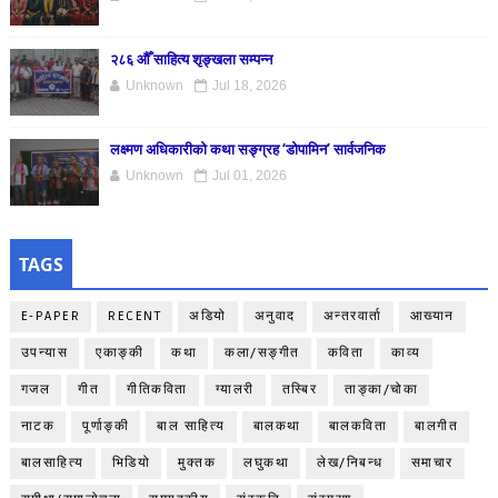
२८६ औँ साहित्य शृङ्खला सम्पन्न
Unknown
Jul 18, 2026
लक्ष्मण अधिकारीको कथा सङ्ग्रह ‘डोपामिन’ सार्वजनिक
Unknown
Jul 01, 2026
TAGS
E-PAPER
RECENT
अडियो
अनुवाद
अन्तरवार्ता
आख्यान
उपन्यास
एकाङ्‍की
कथा
कला/सङ्गीत
कविता
काव्य
गजल
गीत
गीतिकविता
ग्यालरी
तस्बिर
ताङ्‍का/चोका
नाटक
पूर्णाङ्‍की
बाल साहित्य
बालकथा
बालकविता
बालगीत
बालसाहित्य
भिडियो
मुक्तक
लघुकथा
लेख/निबन्ध
समाचार