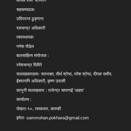
कपिल शर्मा ‘सञ्जोग’
सहसम्पादकः
उदिपराज ढुङ्‍गाना
रामचन्द्र अधिकारी
व्यवस्थापकः
गणेश पौडेल
बालसाहित्य संयोजक :
रमेशचन्द्र घिमिरे
सल्लाहकारहरूः सरुभक्त, तीर्थ श्रेष्ठ, रमेश श्रेष्ठ, दीपक समीप,
ईश्वरमणि अधिकारी, कृष्ण उदासी
कानुनी सल्लाहकार : राजेन्द्र चापागाईं ‘आहत’
कार्यालय :
पोखरा-१०, रामबजार, कास्की
इमेलः
sammohan.pokhara@gmail.com