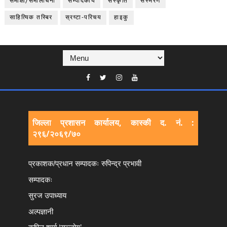
समीक्षा/समालोचना
सम्पादकीय
संस्कृति
संस्मरण
साहित्यिक तस्बिर
स्रष्टा-परिचय
हाइकु
जिल्ला प्रशासन कार्यालय, कास्की द. नं. :
२९६/२०६९/७०
प्रकाशक/प्रधान सम्पादकः रुपिन्द्र प्रभावी
सम्पादकः
सुरज उपाध्याय
अल्पज्ञानी