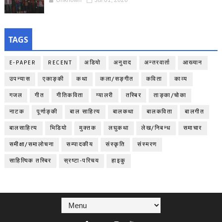
TAGS
E-PAPER
RECENT
अडियो
अनुवाद
अन्तरवार्ता
आख्यान
उपन्यास
एकाङ्‍की
कथा
कला/सङ्गीत
कविता
काव्य
गजल
गीत
गीतिकविता
ग्यालरी
तस्बिर
ताङ्‍का/चोका
नाटक
पूर्णाङ्‍की
बाल साहित्य
बालकथा
बालकविता
बालगीत
बालसाहित्य
भिडियो
मुक्तक
लघुकथा
लेख/निबन्ध
समाचार
समीक्षा/समालोचना
सम्पादकीय
संस्कृति
संस्मरण
साहित्यिक तस्बिर
स्रष्टा-परिचय
हाइकु