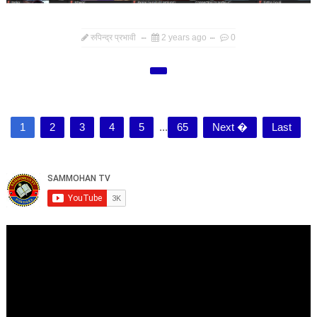
रुपिन्द्र प्रभावी
2 years ago
0
1
2
3
4
5
...
65
Next �
Last