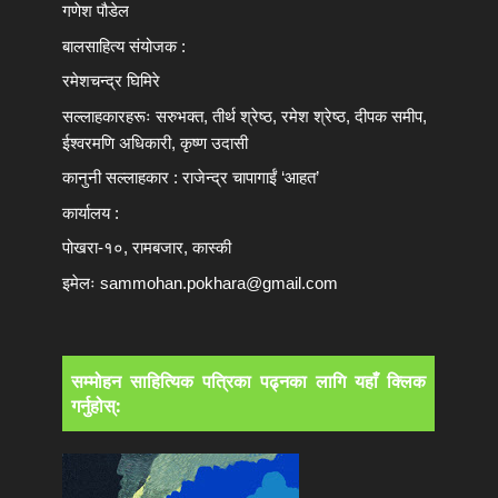
गणेश पौडेल
बालसाहित्य संयोजक :
रमेशचन्द्र घिमिरे
सल्लाहकारहरूः सरुभक्त, तीर्थ श्रेष्ठ, रमेश श्रेष्ठ, दीपक समीप,
ईश्वरमणि अधिकारी, कृष्ण उदासी
कानुनी सल्लाहकार : राजेन्द्र चापागाईं ‘आहत’
कार्यालय :
पोखरा-१०, रामबजार, कास्की
इमेलः
sammohan.pokhara@gmail.com
सम्मोहन साहित्यिक पत्रिका पढ्नका लागि यहाँ क्लिक
गर्नुहोस्: