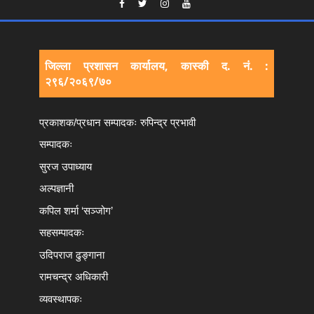
जिल्ला प्रशासन कार्यालय, कास्की द. नं. :
२९६/२०६९/७०
प्रकाशक/प्रधान सम्पादकः रुपिन्द्र प्रभावी
सम्पादकः
सुरज उपाध्याय
अल्पज्ञानी
कपिल शर्मा ‘सञ्जोग’
सहसम्पादकः
उदिपराज ढुङ्‍गाना
रामचन्द्र अधिकारी
व्यवस्थापकः